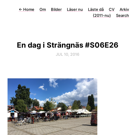
←
Home
Om
Bilder
Läser nu
Läste då
CV
Arkiv
(2011-nu)
Search
En dag i Strängnäs #S06E26
JUL 10, 2016