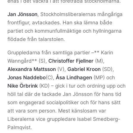
enas i det vackra i att företräda stockholmarna.
Jan Jönsson
, Stockholmsliberalernas mångåriga
frontfigur, avtackades. Han ska lämna både
partiet och kommunfullmäktige och hyllningarna
flödade från talarstolen.
Gruppledarna från samtliga partier –** Karin
Wanngård** (S),
Christoffer Fjellner
(M),
Alexandra Mattsson
(V),
Gabriel Kroon
(SD),
Jonas Naddebo
(C),
Åsa Lindhagen
(MP) och
Nike Örbrink
(KD) – gick i tur och ordning upp och
höll tal där de tackade Jan Jönsson för hans tid
som engagerad socialpolitiker och för hans sätt
att vara som person. Mest känslosam var
Liberalerna vice gruppledare Isabel Smedberg-
Palmqvist.