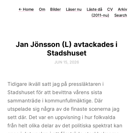
←
Home
Om
Bilder
Läser nu
Läste då
CV
Arkiv
(2011-nu)
Search
Jan Jönsson (L) avtackades i
Stadshuset
JUN 15, 2026
Tidigare ikväll satt jag på pressläktaren i
Stadshuset för att bevittna vårens sista
sammanträde i kommunfullmäktige. Där
utspelade sig några av de finaste scenerna jag
sett där. Det var en uppvisning i hur folkvalda
från helt olika delar av det politiska spektrat kan