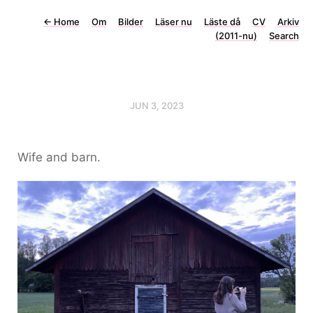
←
Home
Om
Bilder
Läser nu
Läste då
CV
Arkiv
(2011-nu)
Search
JUN 3, 2023
Wife and barn.