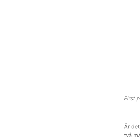
First 
Är det
två mä