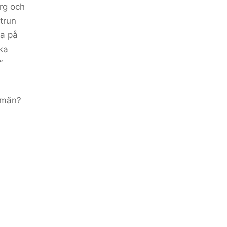
rg och
trun
ra på
ka
”
n män?