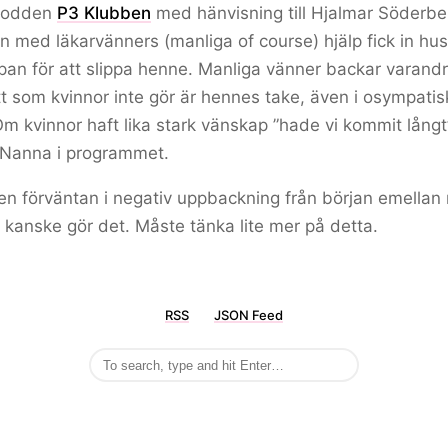
 podden
P3 Klubben
med hänvisning till Hjalmar Söderbe
n med läkarvänners (manliga of course) hjälp fick in hus
pan för att slippa henne. Manliga vänner backar varand
tt som kvinnor inte gör är hennes take, även i osympatis
m kvinnor haft lika stark vänskap ”hade vi kommit långt
 Nanna i programmet.
en förväntan i negativ uppbackning från början emella
 kanske gör det. Måste tänka lite mer på detta.
RSS
JSON Feed