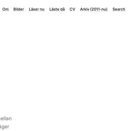
Om
Bilder
Läser nu
Läste då
CV
Arkiv (2011-nu)
Search
ellan
äger