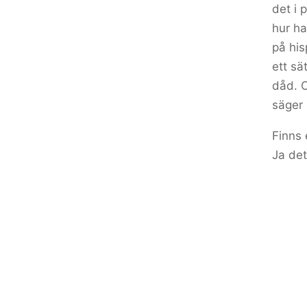
det i
hur ha
på his
ett sä
dåd. O
säger
Finns 
Ja det