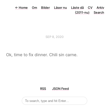
←
Home
Om
Bilder
Läser nu
Läste då
CV
Arkiv
(2011-nu)
Search
SEP 8, 2020
Ok, time to fix dinner. Chili sin carne.
RSS
JSON Feed