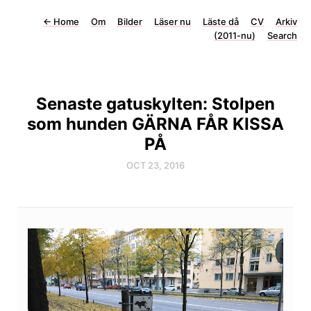
←
Home
Om
Bilder
Läser nu
Läste då
CV
Arkiv
(2011-nu)
Search
Senaste gatuskylten: Stolpen
som hunden GÄRNA FÅR KISSA
PÅ
OCT 23, 2016