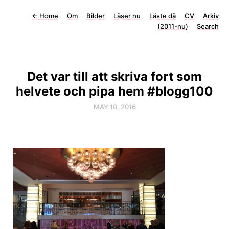
←
Home
Om
Bilder
Läser nu
Läste då
CV
Arkiv
(2011-nu)
Search
Det var till att skriva fort som
helvete och pipa hem #blogg100
MAY 10, 2016