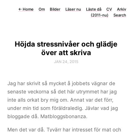
←
Home
Om
Bilder
Läser nu
Läste då
CV
Arkiv
(2011-nu)
Search
Höjda stressnivåer och glädje
över att skriva
JAN 24, 2015
Jag har skrivit så mycket å jobbets vägnar de
senaste veckorna så det här utrymmet har jag
inte alls orkat bry mig om. Annat var det förr,
under min tid som föräldraledig. Jävlar vad jag
bloggade då. Matbloggsbonanza.
Men det var då. Tyvärr har intresset för mat och