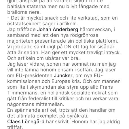
gjort anspråk på att vara ett skydd för de
baltiska staterna men nu blivit fångade med
brallorna nere.
- Det är mycket snack och lite verkstad, som en
öststatsexpert säger i artikeln.
Jag träffade
Johan Anderberg
häromveckan, i
samband med att den nya rödgrönrosa
majoriteten presenterade sin politiska plattform.
Vi jobbade samtidigt på DN ett tag för sisådär
åtta år sedan. Han ger ett mycket trevligt intryck.
Och artikeln om ubåtar var bra.
Jag läser vidare, sonen har somnat nu men jag
vill inte lämna honom ensam i soffan. Jag läser
om EU-presidenten
Juncker
, om nya EU-
kommissionen och Europas kris. Och om mannen
som lite i skymundan ska styra upp allt: Frans
Timmermans, en holländsk socialdemokrat som
gått från federalist till kritiker och nu verkar vara
någonstans mittemellan.
En spännande artikel, trots att den handlar om
det ultimata exemplet på byråkrati.
Claes Lönegård
har skrivit. Honom har jag aldrig
träffat.