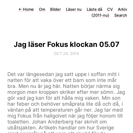
←
Home
Om
Bilder
Läser nu
Läste då
CV
Arkiv
(2011-nu)
Search
Jag läser Fokus klockan 05.07
OCT 24, 2014
Det var längesedan jag satt uppe i soffan mitt i
natten för att vaka över ett barn som inte mår
bra. Men nu är jag här. Natten börjar närma sig
morgon men kroppen skriker efter mer sömn. Jag
gör vad jag kan för att hålla mig vaken. Min son
har feber och behöver småprata lite då och då, i
väntan på att temperaturen går ner. Jag tar med
mig Fokus från hallgolvet när jag följer honom till
toaletten. Johan Anderberg har skrivit om
ubåtsjakten. Artikeln handlar om hur Sverige