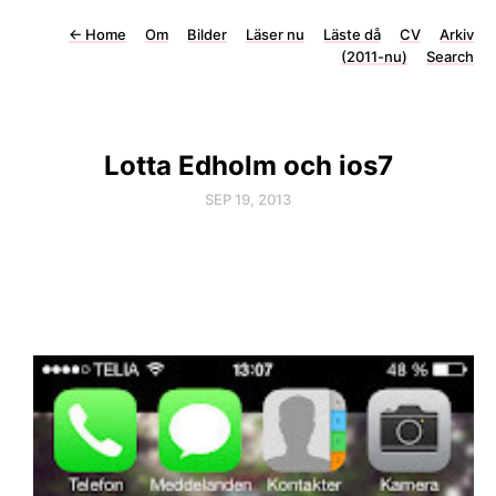
←
Home
Om
Bilder
Läser nu
Läste då
CV
Arkiv
(2011-nu)
Search
Lotta Edholm och ios7
SEP 19, 2013