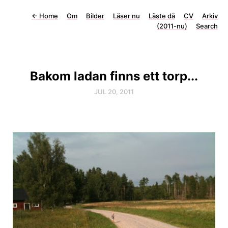
←
Home
Om
Bilder
Läser nu
Läste då
CV
Arkiv
(2011-nu)
Search
Bakom ladan finns ett torp...
JUL 20, 2011