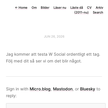
←
Home
Om
Bilder
Läser nu
Läste då
CV
Arkiv
(2011-nu)
Search
JUN 26, 2026
Jag kommer att testa W Social ordentligt ett tag.
Följ med dit så ser vi om det blir något.
Sign in with
Micro.blog
,
Mastodon
, or
Bluesky
to
reply: