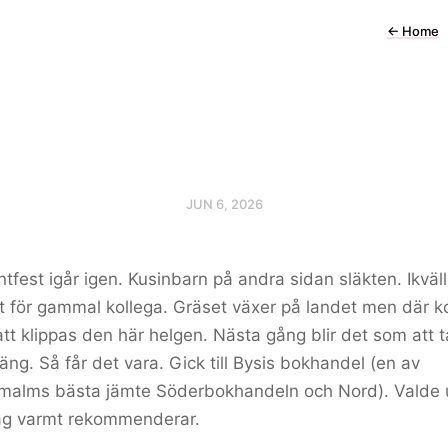
←
Home
JUN 6, 2026
tfest igår igen. Kusinbarn på andra sidan släkten. Ikväl
t för gammal kollega. Gräset växer på landet men där
att klippas den här helgen. Nästa gång blir det som att t
äng. Så får det vara. Gick till Bysis bokhandel (en av
malms bästa jämte Söderbokhandeln och Nord). Valde u
ag varmt rekommenderar.