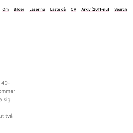
Om
Bilder
Läser nu
Läste då
CV
Arkiv (2011-nu)
Search
l 40-
 kommer
a sig
t två