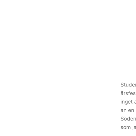
Studen
årsfes
inget 
an en 
Söder
som j