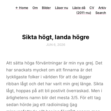
←
Home
Om
Bilder
Läser nu
Läste då
CV
Arkiv
(2011-nu)
Search
Sikta högt, landa högre
JUN 6, 2026
Att sätta höga förväntningar är min nya grej. Det
har snackats mycket om att finnarna är det
lyckligaste folker i världen för att de lägger
ribban lågt och det har varit min grej länge. Sikta
lågt, hoppas på att bli postivit överraskad. Men i
ärlighetens namn blir det mesta 3/5. För ett tag
sedan hörde jag ett radioinslag (jag