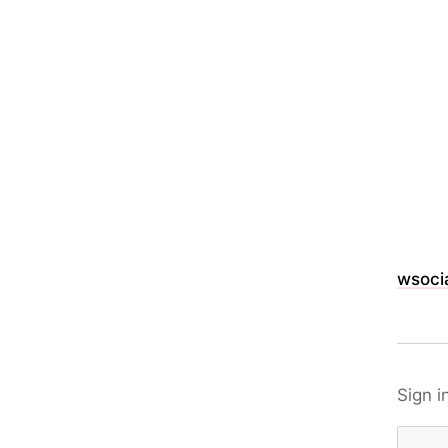
wsocia
Sign i