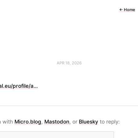
←
Home
APR 18, 2026
l.eu/profile/a…
n with
Micro.blog
,
Mastodon
, or
Bluesky
to reply: