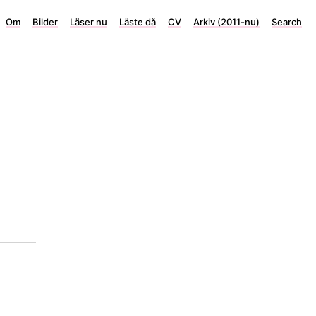
Om
Bilder
Läser nu
Läste då
CV
Arkiv (2011-nu)
Search