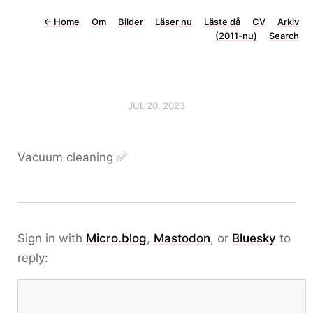
←
Home
Om
Bilder
Läser nu
Läste då
CV
Arkiv
(2011-nu)
Search
JUL 20, 2023
Vacuum cleaning ✅
Sign in with
Micro.blog
,
Mastodon
, or
Bluesky
to
reply: