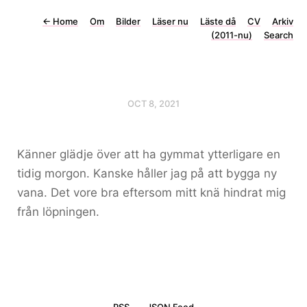
←
Home
Om
Bilder
Läser nu
Läste då
CV
Arkiv
(2011-nu)
Search
OCT 8, 2021
Känner glädje över att ha gymmat ytterligare en
tidig morgon. Kanske håller jag på att bygga ny
vana. Det vore bra eftersom mitt knä hindrat mig
från löpningen.