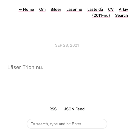
←
Home
Om
Bilder
Läser nu
Läste då
CV
Arkiv
(2011-nu)
Search
SEP 28, 2021
Läser Trion nu.
RSS
JSON Feed