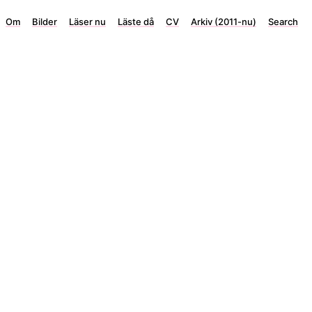
Om
Bilder
Läser nu
Läste då
CV
Arkiv (2011-nu)
Search