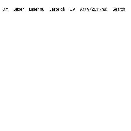
Om
Bilder
Läser nu
Läste då
CV
Arkiv (2011-nu)
Search