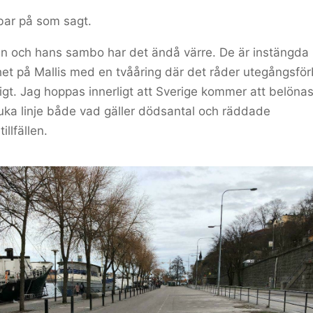
bar på som sagt.
n och hans sambo har det ändå värre. De är instängda 
et på Mallis med en tvååring där det råder utegångsfö
tigt. Jag hoppas innerligt att Sverige kommer att belönas
uka linje både vad gäller dödsantal och räddade
illfällen.