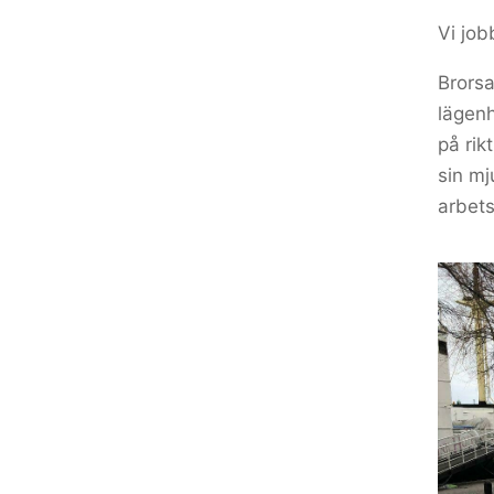
Vi job
Brorsa
lägenh
på rik
sin mj
arbetst