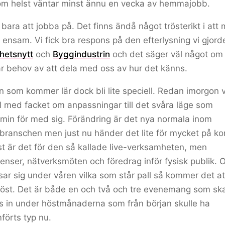
om helst väntar minst ännu en vecka av hemmajobb.
 bara att jobba på. Det finns ändå något trösterikt i att
r ensam. Vi fick bra respons på den efterlysning vi gjord
hetsnytt
och
Byggindustrin
och det säger väl något om 
ar behov av att dela med oss av hur det känns.
 som kommer lär dock bli lite speciell. Redan imorgon 
 med facket om anpassningar till det svåra läge som
in för med sig. Förändring är det nya normala inom
ranschen men just nu händer det lite för mycket på kor
t är det för den så kallade live-verksamheten, men
enser, nätverksmöten och föredrag inför fysisk publik. 
isar sig under våren vilka som står pall så kommer det at
höst. Det är både en och två och tre evenemang som sk
s in under höstmånaderna som från början skulle ha
örts typ nu.