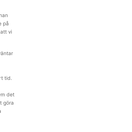
 man
e på
att vi
väntar
t tid.
Om det
t göra
a