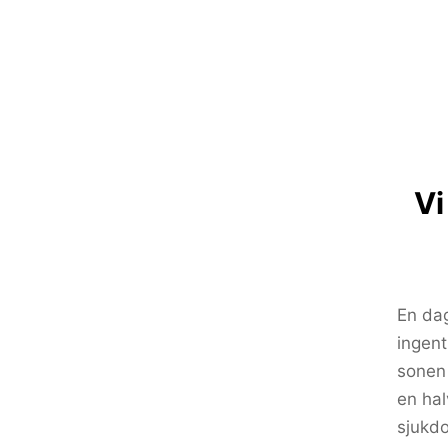
Vi
En dag
ingent
sonen 
en hal
sjukdo