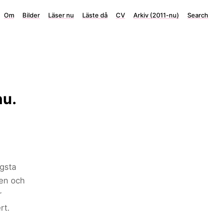
Om
Bilder
Läser nu
Läste då
CV
Arkiv (2011-nu)
Search
nu.
ngsta
 en och
r
rt.