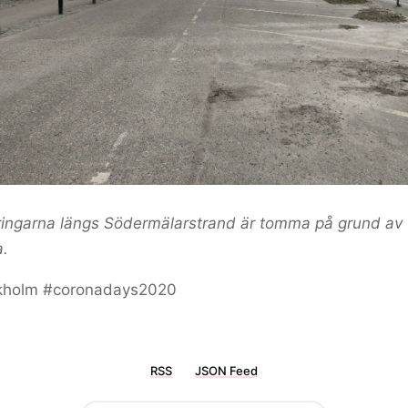
ringarna längs Södermälarstrand är tomma på grund av
a.
kholm #coronadays2020
RSS
JSON Feed