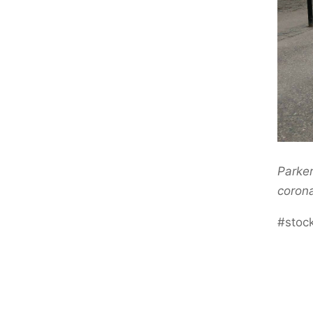
Parke
coron
#stoc