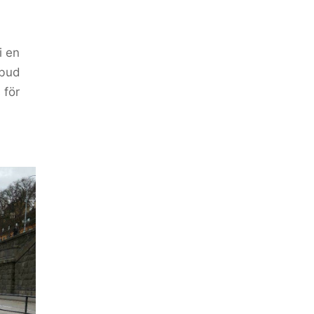
i en
rbud
 för