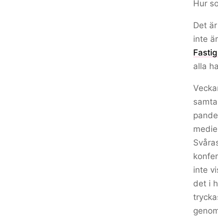
Hur s
Det är
inte ä
Fastig
alla h
Veckan
samtal
pandem
medieb
Svåras
konfer
inte v
det i 
trycka
genomf