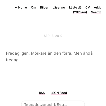
←
Home
Om
Bilder
Läser nu
Läste då
CV
Arkiv
(2011-nu)
Search
SEP 13, 2019
Fredag igen. Mörkare än den förra. Men ändå
fredag.
RSS
JSON Feed